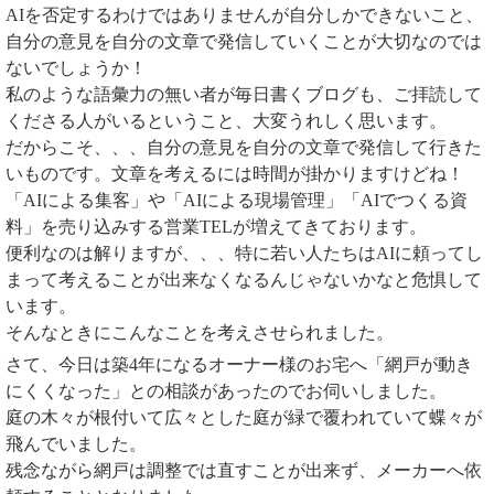
AIを否定するわけではありませんが自分しかできないこと、
自分の意見を自分の文章で発信していくことが大切なのでは
ないでしょうか！
私のような語彙力の無い者が毎日書くブログも、ご拝読して
くださる人がいるということ、大変うれしく思います。
だからこそ、、、自分の意見を自分の文章で発信して行きた
いものです。文章を考えるには時間が掛かりますけどね！
「AIによる集客」や「AIによる現場管理」「AIでつくる資
料」を売り込みする営業TELが増えてきております。
便利なのは解りますが、、、特に若い人たちはAIに頼ってし
まって考えることが出来なくなるんじゃないかなと危惧して
います。
そんなときにこんなことを考えさせられました。
さて、今日は築4年になるオーナー様のお宅へ「網戸が動き
にくくなった」との相談があったのでお伺いしました。
庭の木々が根付いて広々とした庭が緑で覆われていて蝶々が
飛んでいました。
残念ながら網戸は調整では直すことが出来ず、メーカーへ依