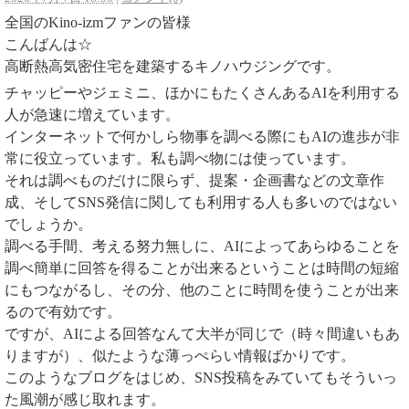
全国のKino-izmファンの皆様
こんばんは☆
高断熱高気密住宅を建築するキノハウジングです。
チャッピーやジェミニ、ほかにもたくさんあるAIを利用する
人が急速に増えています。
インターネットで何かしら物事を調べる際にもAIの進歩が非
常に役立っています。私も調べ物には使っています。
それは調べものだけに限らず、提案・企画書などの文章作
成、そしてSNS発信に関しても利用する人も多いのではない
でしょうか。
調べる手間、考える努力無しに、AIによってあらゆることを
調べ簡単に回答を得ることが出来るということは時間の短縮
にもつながるし、その分、他のことに時間を使うことが出来
るので有効です。
ですが、AIによる回答なんて大半が同じで（時々間違いもあ
りますが）、似たような薄っぺらい情報ばかりです。
このようなブログをはじめ、SNS投稿をみていてもそういっ
た風潮が感じ取れます。