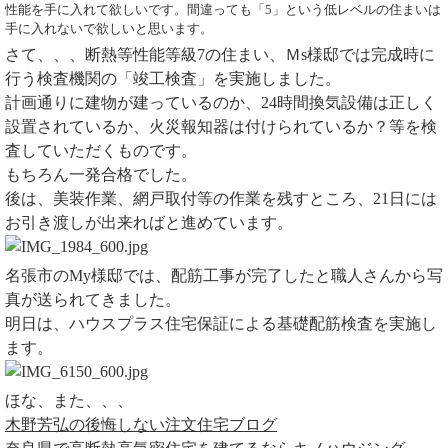
性能を手に入れて欲しいです。間違っても「5」という低レベルの住まいは
手に入れないで欲しいと思います。
さて、、、断熱等性能等級7の住まい、Ｍs様邸では完成時に
行う検査機関の「竣工検査」を実施しました。
計画通りに建物が建っているのか、24時間換気設備は正しく
設置されているか、火災報知器は付けられているか？等を検
査していただくものです。
もちろん一発合格でした。
後は、美装作業、網戸取付等の作業を残すところ、21日には
お引き渡しが出来ればと進めています。
名張市のMy様邸では、配筋工事が完了したと職人さんから写
真が送られてきました。
明日は、ハウスプラス住宅保証による基礎配筋検査を実施し
ます。
ほな、また、、、
木野芳弘の後悔しない注文住宅ブログ