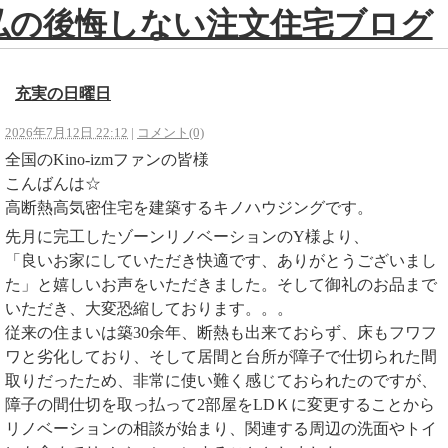
充実の日曜日
2026年7月12日 22:12
|
コメント(0)
全国のKino-izmファンの皆様
こんばんは☆
高断熱高気密住宅を建築するキノハウジングです。
先月に完工したゾーンリノベーションのY様より、
「良いお家にしていただき快適です、ありがとうございまし
た」と嬉しいお声をいただきました。そして御礼のお品まで
いただき、大変恐縮しております。。。
従来の住まいは築30余年、断熱も出来ておらず、床もフワフ
ワと劣化しており、そして居間と台所が障子で仕切られた間
取りだったため、非常に使い難く感じておられたのですが、
障子の間仕切を取っ払って2部屋をLDＫに変更することから
リノベーションの相談が始まり、関連する周辺の洗面やトイ