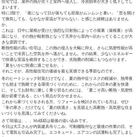
住宅では、屋外の熱が次々と室内へ侵入し、冷房効率が大きく低下してし
まいます。
特に2階で、「夜になって日が落ちても部屋がムンムンと暑い」「窓を開け
て換気しても、なかなか室温が下がらない」と感じた経験はありません
か。
これは、日中に屋根が受けた強烈な日射熱によって小屋裏（屋根裏）が高
温になり、その熱が輻射熱となって天井から室内へ伝わってくることが大
きな原因です。
断熱性能の高い住宅は、この熱の侵入を大幅に抑え、さらに気密性能が高
いことで冷房した空気を外へ逃がしません。その結果、少ないエネルギー
で快適な室温を維持することができ、光熱費の削減にもつながります。
「夏をいかに快適に過ごせるか。」
それこそが、高性能住宅の価値を最も実感できる季節なのです。
冬のヒートショック対策だけでなく、夏の熱中症リスクの軽減や、熱帯夜
でも朝まで熟睡できる環境づくりのために、
これからの日本の夏を快適
に、そしてお財布に優しく乗り切るためには、「夏こそ高い断熱・気密性
能が必要である」という視点が欠かせません。
これから家づくりをされる方、リフォームを検討されている方は、ぜひ
「冬の寒さ」だけでなく「夏の快適さ」を見据えた高断熱・高気密な住ま
いづくりを意識してみてくださいね。
さて現場は、、、Ms様邸は最後の追い込みです。
今日は大工さんが内装建具吊りこみ、可動棚取付など最後の作業の日、そ
して電気も引込み完了し、エコキュート、エアコンの試運転も完了しまし