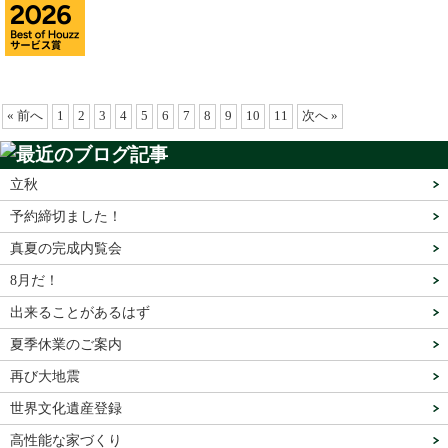
« 前へ
1
2
3
4
5
6
7
8
9
10
11
次へ »
立秋
予約締切ました！
真夏の完成内覧会
8月だ！
出来ることがあるはず
夏季休業のご案内
再び大地震
世界文化遺産登録
高性能な家づくり