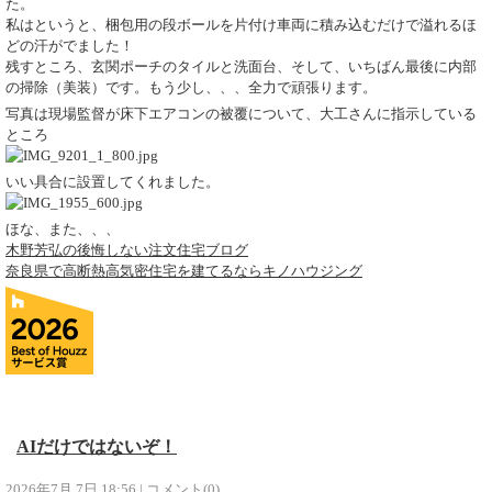
た。
私はというと、梱包用の段ボールを片付け車両に積み込むだけで溢れるほ
どの汗がでました！
残すところ、玄関ポーチのタイルと洗面台、そして、いちばん最後に内部
の掃除（美装）です。もう少し、、、全力で頑張ります。
写真は現場監督が床下エアコンの被覆について、大工さんに指示している
ところ
いい具合に設置してくれました。
ほな、また、、、
木野芳弘の後悔しない注文住宅ブログ
奈良県で高断熱高気密住宅を建てるならキノハウジング
AIだけではないぞ！
2026年7月 7日 18:56
|
コメント(0)