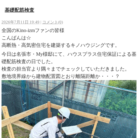
基礎配筋検査
2026年7月11日 19:49
|
コメント(0)
全国のKino-izmファンの皆様
こんばんは☆
高断熱・高気密住宅を建築するキノハウジングです。
今日は名張市・My様邸にて、ハウスプラス住宅保証による基
礎配筋検査の日でした。
検査の担当官より隅々までチェックしていただきました。
敷地境界線から建物配置図とおり離隔距離か・・・？