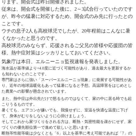
ります。開会式は昨日開催されました。
従来は、開会式を開催した後に、2～3試合行っていたのです
が、昨今の猛暑に対応するため、開会式のみ先に行ったとの
ことです。
ウチの息子2人も高校球児でしたが、20年程前はこんなに暑
くなかったと思うのです。
高校球児のみならず、応援されるご父兄の皆様や応援団の皆
様、熱中症対策はシッカリとしておいてください。
気象庁は本日、エルニーニョ監視速報を発表しました。
海水温が基準値より+4.0度に近づく可能性があり、過去最大を更新するか
も知れないとのことです。
専門家はさらに強い「スーパーエルニーニョ現象」に発展する可能性があ
り、近年の地球温暖化もあって猛暑になると予想。高温障害をはじめとし
た農業への影響が懸念されています。
また、熱中症は外出先だけで怒るものではなくて、家の中に居る時でも起
こりうるものです。
暑くても、エアコンが嫌いでも、我慢せずに、室温を快適な温度に下げ
て、身体がむりをしないように心掛けましょう。
そしてこれから家づくりをされる方は、断熱・気密性能を疎かにせず、家
づくりの優先順位第一で進めて欲しいと思います。
断熱等性能等級は少なくとも「6」以上を基準に考え可能であれば「7」の