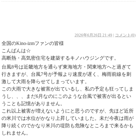
台風にご注意を！
2026年6月26日 21:49
|
コメント(0)
全国のKino-izmファンの皆様
こんばんは☆
高断熱・高気密住宅を建築するキノハウジングです。
台風8号は近畿地方を通らず東海地方・関東地方へと過ぎて
行きますが、台風7号が予報より速度が遅く、梅雨前線を刺
激して大雨を降らせてしまっています。
この大雨で大きな被害が出ているし、私の予定も狂ってしま
うし、、、まだ6月なのにこのような台風で被害が出るとい
うことも記憶がありません。
これ以上被害が増えないようにと思うのですが、先ほど近所
の米川では水位がかなり上昇していました。未だ今夜は雨が
降り続くのでかなり米川の堤防も危険なところまで来るかも
しれません。