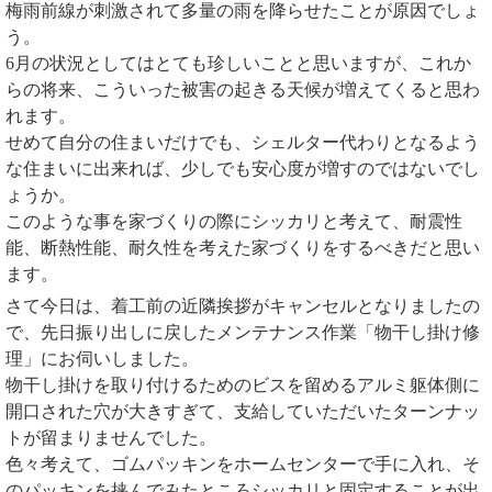
梅雨前線が刺激されて多量の雨を降らせたことが原因でしょ
う。
6月の状況としてはとても珍しいことと思いますが、これか
らの将来、こういった被害の起きる天候が増えてくると思わ
れます。
せめて自分の住まいだけでも、シェルター代わりとなるよう
な住まいに出来れば、少しでも安心度が増すのではないでし
ょうか。
このような事を家づくりの際にシッカリと考えて、耐震性
能、断熱性能、耐久性を考えた家づくりをするべきだと思い
ます。
さて今日は、着工前の近隣挨拶がキャンセルとなりましたの
で、先日振り出しに戻したメンテナンス作業「物干し掛け修
理」にお伺いしました。
物干し掛けを取り付けるためのビスを留めるアルミ躯体側に
開口された穴が大きすぎて、支給していただいたターンナッ
トが留まりませんでした。
色々考えて、ゴムパッキンをホームセンターで手に入れ、そ
のパッキンを挟んでみたところシッカリと固定することが出