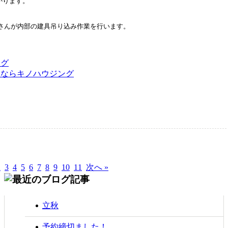
かります。
さんが内部の建具吊り込み作業を行います。
ログ
るならキノハウジング
2
3
4
5
6
7
8
9
10
11
次へ »
立秋
予約締切ました！