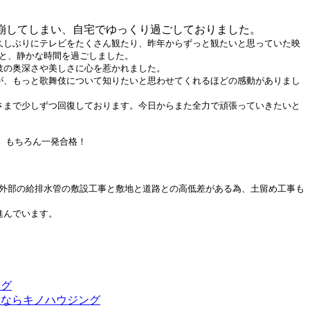
崩してしまい、自宅でゆっくり過ごしておりました。
久しぶりにテレビをたくさん観たり、昨年からずっと観たいと思っていた映
りと、静かな時間を過ごしました。
伎の奥深さや美しさに心を惹かれました。
が、もっと歌舞伎について知りたいと思わせてくれるほどの感動がありまし
さまで少しずつ回復しております。今日からまた全力で頑張っていきたいと
。もちろん一発合格！
、外部の給排水管の敷設工事と敷地と道路との高低差がある為、土留め工事も
進んでいます。
ログ
るならキノハウジング