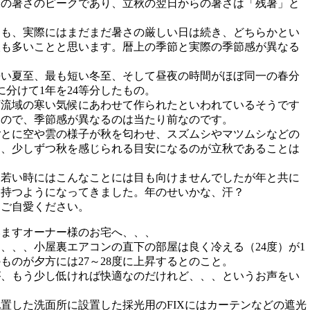
夏の暑さのピークであり、立秋の翌日からの暑さは「残暑」と
ても、実際にはまだまだ暑さの厳しい日は続き、どちらかとい
人も多いことと思います。暦上の季節と実際の季節感が異なる
長い夏至、最も短い冬至、そして昼夜の時間がほぼ同一の春分
分けて1年を24等分したもの。
河流域の寒い気候にあわせて作られたといわれているそうです
るので、季節感が異なるのは当たり前なのです。
ごとに空や雲の様子が秋を匂わせ、スズムシやマツムシなどの
り、少しずつ秋を感じられる目安になるのが立秋であることは
？若い時にはこんなことには目も向けませんでしたが年と共に
を持つようになってきました。年のせいかな、汗？
、ご自愛ください。
いますオーナー様のお宅へ、、、
、、、小屋裏エアコンの直下の部屋は良く冷える（24度）が1
ものが夕方には27～28度に上昇するとのこと。
が、もう少し低ければ快適なのだけれど、、、というお声をい
置した洗面所に設置した採光用のFIXにはカーテンなどの遮光