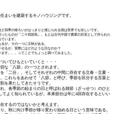
の住まいを建築するキノハウジングです。
ほど四季の移ろいがはっきりと感じられる国は世界でも珍しいです。
切ったものが「二十四節気」。もとは古代中国で農業の目安として作られた
れています。
あるが、その一つに立秋がある。
させるが、実際にはどのような日なのか？
います、、、
ってことでちょっと調べてみました。
についてひもといていくと・・・
大切な「八節」の一つとされます。
分を「二分」、そしてそれぞれの中間に存在する立春・立夏・
」。これらをあわせて「八節」と呼び、季節を区分する言葉と
役割を果たしてきたそうです。
ばれ、各季節の始まりの日と呼ばれる雑節（ざっせつ）のひと
してよく知られているが、本来節分は年に4回存在するといい
存在するのではないかと考えます。
まり、秋に向け季節が移り変わり始める日という意味である。