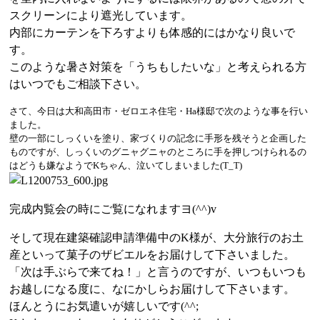
スクリーンにより遮光しています。
内部にカーテンを下ろすよりも体感的にはかなり良いで
す。
このような暑さ対策を「うちもしたいな」と考えられる方
はいつでもご相談下さい。
さて、今日は大和高田市・ゼロエネ住宅・Ha様邸で次のような事を行い
ました。
壁の一部にしっくいを塗り、家づくりの記念に手形を残そうと企画した
ものですが、しっくいのグニャグニャのところに手を押しつけられるの
はどうも嫌なようでKちゃん、泣いてしまいました(T_T)
完成内覧会の時にご覧になれますヨ(^^)v
そして現在建築確認申請準備中のK様が、大分旅行のお土
産といって菓子のザビエルをお届けして下さいました。
「次は手ぶらで来てね！」と言うのですが、いつもいつも
お越しになる度に、なにかしらお届けして下さいます。
ほんとうにお気遣いが嬉しいです(^^;