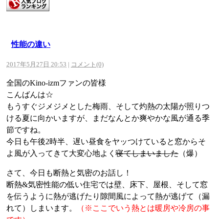
性能の違い
2017年5月27日 20:53
|
コメント(0)
全国のKino-izmファンの皆様
こんばんは☆
もうすぐジメジメとした梅雨、そして灼熱の太陽が照りつ
ける夏に向かいますが、まだなんとか爽やかな風が通る季
節ですね。
今日も午後2時半、遅い昼食をヤッつけていると窓からそ
よ風が入ってきて大変心地よく
寝てしまいました
（爆）
さて、今日も断熱と気密のお話し！
断熱&気密性能の低い住宅では壁、床下、屋根、そして窓
を伝うように熱が逃げたり隙間風によって熱が逃げて（漏
れて）しまいます。
（※ここでいう熱とは暖房や冷房の事