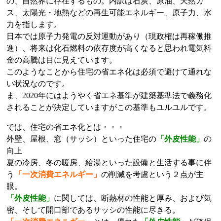
の、自然界に存在するもの。内訳は石炭、原油、天然ガ
ス、太陽光・地熱などの再生可能エネルギー、原子力、水
力を指します。
日本では原子力発電の反対運動があり（現政権は再稼働推
進）、将来は化石燃料の依存度が高くなると思われ電気料
金の高騰は目に見えています。
このようなことから住宅の省エネ化は必須で避けて通れな
い状況なのです。
ま、2020年にはようやく省エネ基準が建築基準法で義務化
されることが決定していますがこの基準もユルユルです。
では、住宅の省エネ化とは・・・
外壁、屋根、窓（サッシ）といった住宅の
「外皮性能」
の
向上
夏の冷房、冬の暖房、給湯といった設備と生活する事に伴
う
「一次消費エネルギー」
の削減を考慮という２点が主
眼。
「外皮性能」
に関しては、断熱材の性能と厚み、および気
密、そして開口部であるサッシの性能に尽きる。