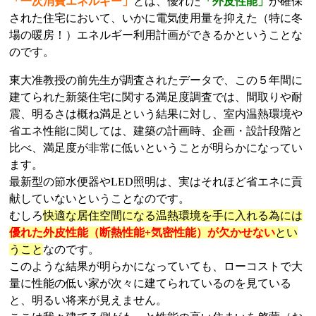
「一次消費エネルギー」
とは、優れた
「外皮性能」
が確保
された住宅において、いかに電気使用量を抑えた（特に冬
場の暖房！）エネルギー利用計画ができるかということな
のです。
東大准教授の前先生が調査されたデータで、この５年間に
建てられた新築住宅に関する満足度調査では、間取りや耐
震、明るさは概ね満足という結果に対し、室内温熱環境や
省エネ性能に関しては、建築の計画時、企画・設計段階と
比べ、満足度が非常に低いということが明らかになってい
ます。
最新型の節水便器やLED照明は、実はそれほど省エネに貢
献していないということなのです。
むしろ
快適な居住空間になる温熱環境を手に入れる為には
優れた外皮性能（断熱性能+気密性能）が欠かせない
とい
うこと
なのです。
このような結果が明らかになっていても、ローコストで大
量に性能の低い家が次々に建てられているのを見ている
と、明るい将来が見えません。