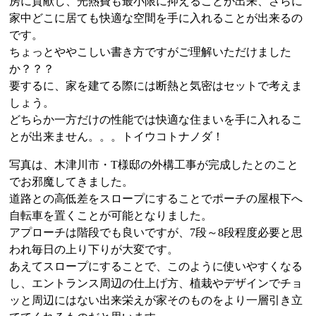
房に貢献し、光熱費も最小限に抑えることが出来、さらに
家中どこに居ても快適な空間を手に入れることが出来るの
です。
ちょっとややこしい書き方ですがご理解いただけました
か？？？
要するに、家を建てる際には断熱と気密はセットで考えま
しょう。
どちらか一方だけの性能では快適な住まいを手に入れるこ
とが出来ません。。。トイウコトナノダ！
写真は、木津川市・T様邸の外構工事が完成したとのこと
でお邪魔してきました。
道路との高低差をスロープにすることでポーチの屋根下へ
自転車を置くことが可能となりました。
アプローチは階段でも良いですが、7段～8段程度必要と思
われ毎日の上り下りが大変です。
あえてスロープにすることで、このように使いやすくなる
し、エントランス周辺の仕上げ方、植栽やデザインでチョ
ッと周辺にはない出来栄えが家そのものをより一層引き立