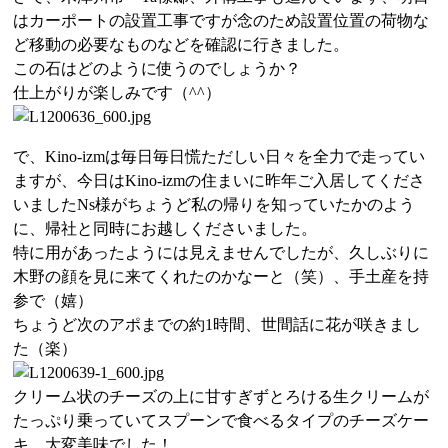
はカーポートの設置工事ですが念のため設置位置の荷物な
ど移動の必要なものなどを確認に行きました。
この石はどのように使うのでしょうか？
仕上がりが楽しみです（^^）
で、Kino-izmは毎日毎日慌ただしい日々を全力で走ってい
ますが、今日はKino-izmの住まいに昨年ご入居してくださ
いましたNs様がちょうど私の帰りを知っていたかのよう
に、帰社と同時にお越しくださいました。
特に用があったようには見えませんでしたが、久しぶりに
木野の顔を見に来てくれたのかなーと（笑）、手土産を持
参で（嬉）
ちょうど次のアポまでの約1時間、世間話に花が咲きまし
た（楽）
クリーム状のチーズの上に甘すぎずとろける生クリームが
たっぷり乗っていてスプーンで食べるタイプのチーズケー
キ、大変美味でした！