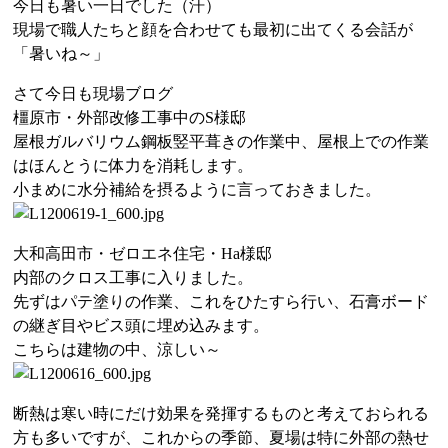
今日も暑い一日でした（汗）
現場で職人たちと顔を合わせても最初に出てくる会話が
「暑いね～」
さて今日も現場ブログ
橿原市・外部改修工事中のS様邸
屋根ガルバリウム鋼板竪平葺きの作業中、屋根上での作業
はほんとうに体力を消耗します。
小まめに水分補給を摂るように言っておきました。
大和高田市・ゼロエネ住宅・Ha様邸
内部のクロス工事に入りました。
先ずはパテ塗りの作業、これをひたすら行い、石膏ボード
の継ぎ目やビス頭に埋め込みます。
こちらは建物の中、涼しい～
断熱は寒い時にだけ効果を発揮するものと考えておられる
方も多いですが、これからの季節、夏場は特に外部の熱せ