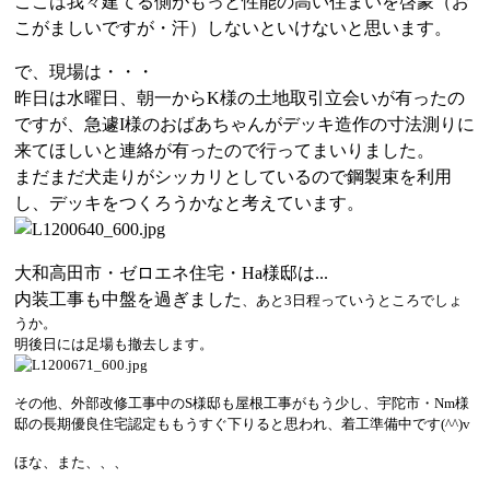
ここは我々建てる側がもっと性能の高い住まいを啓蒙（お
こがましいですが・汗）しないといけないと思います。
で、現場は・・・
昨日は水曜日、朝一からK様の土地取引立会いが有ったの
ですが、急遽I様のおばあちゃんがデッキ造作の寸法測りに
来てほしいと連絡が有ったので行ってまいりました。
まだまだ犬走りがシッカリとしているので鋼製束を利用
し、デッキをつくろうかなと考えています。
大和高田市・ゼロエネ住宅・Ha様邸は...
内装工事も中盤を過ぎました
、あと3日程っていうところでしょ
うか。
明後日には足場も撤去します。
その他、外部改修工事中のS様邸も屋根工事がもう少し、宇陀市・Nm様
邸の長期優良住宅認定ももうすぐ下りると思われ、着工準備中です(^^)v
ほな、また、、、