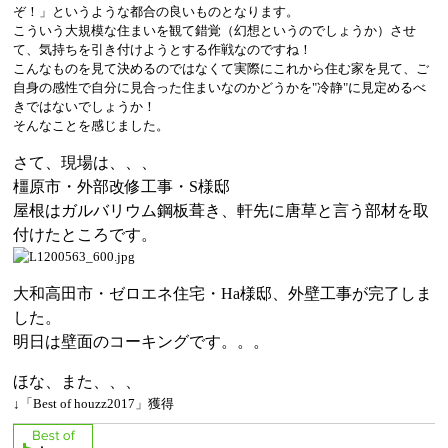
ぞ！」というような都合の良いものとなります。
こういう大規模な住まいを観て錯覚（幻想というのでしょうか）させ
て、気持ちを引き付けようとする作戦なのですね！
こんなものを見て決めるのではなくて実際にこれから住む家を見て、ご
自身の感性で自分に見合った住まいなのかどうかを"冷静"に見定めるべ
きではないでしょうか！
そんなことを感じました。
さて、現場は、、、
橿原市・外部改修工事・S様邸
屋根はガルバリウム鋼板葺き、軒先に唐草と言う部材を取
付けたところです。
大和高田市・ゼロエネ住宅・Ha様邸、外壁工事が完了しま
した。
明日は壁面のコーキングです。。。
ほな、また、、、
↓「Best of houzz2017」獲得