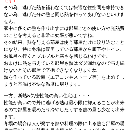
です）
その為、逃げた熱を補わなくては快適な住空間を維持でき
ない為、逃げた分の熱と同じ熱を作ってあげないといけま
せん。
家中に多くの熱を作り出すには部屋ごとの使い方や光熱費
のことを考えると非常に効率が悪いですね。
その結果、熱を与える部屋は使う部屋だけに絞り込むこと
になり、特に冬場は暖房している部屋から廊下やトイレ、
お風呂へ行くとブルブルと寒さを感じるわけです。
おまけに熱を与えている部屋も熱はダダ漏れなので与え続
けないとその部屋で辛抱できなくなりますね！
熱を作っている設備（エアコンやストーブ等）を止めてし
まうと室温は不快な温度に戻ります。
一方、断熱&気密性能の高い住宅は・・・
性能が高いので外に逃げる熱は最小限に抑えることが出来
るので部屋を暖めたり冷やしたりする熱の量も少なく出来
ます。
冬場の場合は人が発する熱や料理の際に出る熱も部屋の暖