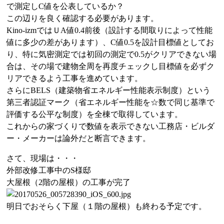
で測定しC値を公表しているか？
この辺りを良く確認する必要があります。
Kino-izmではＵA値0.4前後（設計する間取りによって性能
値に多少の差があります）、C値0.5を設計目標値としてお
り、特に気密測定では初回の測定で0.5がクリアできない場
合は、その場で建物全周を再度チェックし目標値を必ずク
リアできるよう工事を進めています。
さらにBELS（建築物省エネルギー性能表示制度）という
第三者認証マーク（省エネルギー性能を☆数で同じ基準で
評価する公平な制度）を全棟で取得しています。
これからの家づくりで数値を表示できない工務店・ビルダ
ー・メーカーは論外だと断言できます。
さて、現場は・・・
外部改修工事中のS様邸
大屋根（2階の屋根）の工事が完了
明日でおそらく下屋（１階の屋根）も終わる予定です。