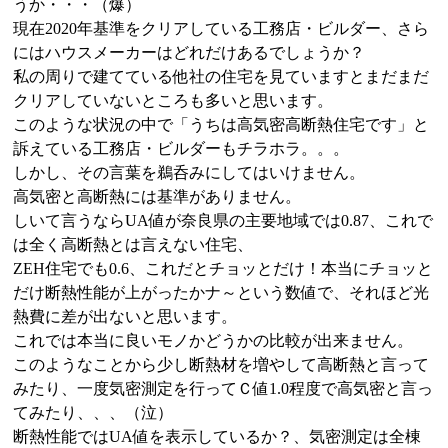
うか・・・（爆）
現在2020年基準をクリアしている工務店・ビルダー、さら
にはハウスメーカーはどれだけあるでしょうか？
私の周りで建てている他社の住宅を見ていますとまだまだ
クリアしていないところも多いと思います。
このような状況の中で「うちは高気密高断熱住宅です」と
訴えている工務店・ビルダーもチラホラ。。。
しかし、その言葉を鵜呑みにしてはいけません。
高気密と高断熱には基準がありません。
しいて言うならUA値が奈良県の主要地域では0.87、これで
は全く高断熱とは言えない住宅、
ZEH住宅でも0.6、これだとチョッとだけ！本当にチョッと
だけ断熱性能が上がったかナ～という数値で、それほど光
熱費に差が出ないと思います。
これでは本当に良いモノかどうかの比較が出来ません。
このようなことから少し断熱材を増やして高断熱と言って
みたり、一度気密測定を行ってＣ値1.0程度で高気密と言っ
てみたり、、、（泣）
断熱性能ではUA値を表示しているか？、気密測定は全棟