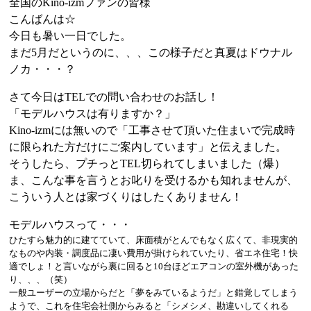
全国のKino-izmファンの皆様
こんばんは☆
今日も暑い一日でした。
まだ5月だというのに、、、この様子だと真夏はドウナル
ノカ・・・？
さて今日はTELでの問い合わせのお話し！
「モデルハウスは有りますか？」
Kino-izmには無いので「工事させて頂いた住まいで完成時
に限られた方だけにご案内しています」と伝えました。
そうしたら、プチっとTEL切られてしまいました（爆）
ま、こんな事を言うとお叱りを受けるかも知れませんが、
こういう人とは家づくりはしたくありません！
モデルハウスって・・・
ひたすら魅力的に建てていて、床面積がとんでもなく広くて、非現実的
なものや内装・調度品に凄い費用が掛けられていたり、省エネ住宅！快
適でしょ！と言いながら裏に回ると10台ほどエアコンの室外機があった
り、、、（笑）
一般ユーザーの立場からだと「夢をみているようだ」と錯覚してしまう
ようで、これを住宅会社側からみると「シメシメ、勘違いしてくれる