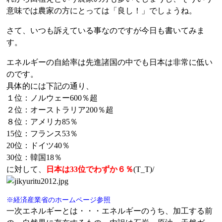
意味では農家の方にとっては「良し！」でしょうね。
さて、いつも訴えている事なのですが今日も書いてみま
す。
エネルギーの自給率は先進諸国の中でも日本は非常に低い
のです。
具体的には下記の通り、
１位：ノルウェー600％超
２位：オーストラリア200％超
８位：アメリカ85％
15位：フランス53％
20位：ドイツ40％
30位：韓国18％
に対して、
日本は33位でわずか６％
(T_T)/
※経済産業省のホームページ参照
一次エネルギーとは・・・エネルギーのうち、加工する前