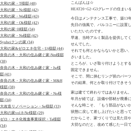
こんばんは☆
大和の家・T様邸 (48)
HEAT20･G2~G3グレードの住
大和の家・Nc様邸 (42)
大和の家・Wa様邸 (43)
今日はメンテナンス工事で、築13年
大和の家・Ok様邸 (42)
先日の強風で、バルコニーに設置
大和の家･H様邸 (34)
いただいたのです。
大和の家・Ns様邸 (42)
早速、当時アルミ製品を提供して
Syuheiクンの家 (34)
せんでした。
大和の家&ゼロエネ住宅・Uj様邸 (44)
それでも何とかならないかと思い
奈良の木・大和の住み継ぐ家-Nm様邸
さいました。
(38)
ところが、いざ取り付けようとす
奈良の木・大和の住み継ぐ家・Iw様
固定できません。
邸 (41)
そこで、間に挟むリング状のパー
奈良の木・大和の住み継ぐ家・M&H
その結果、何とか取り付けできそ
様邸 (38)
家は建てて終わりではありません
奈良の木・大和の住み継ぐ家・No様
年月が経てば、設備や部材が廃番
邸 (34)
そんな時こそ、「もう部品がない
大改造リノベーション・Se様邸 (33)
状態に戻して差し上げたいと思っ
大和の家vol.8-Ne様邸 (29)
だからこそ、家づくりでは見た目
ゼロ・エネ化推進事業採択・Ta様邸
大切なのだと、改めて感じた一日
(34)