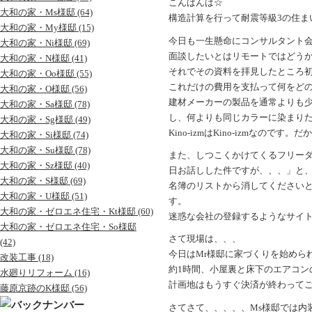
こんばんは☆
大和の家・Ms様邸 (64)
構造計算を行って耐震等級3の住ま
大和の家・My様邸 (15)
今日も一生懸命にコンサルタント会
大和の家・Ni様邸 (69)
面談したいとはリモートではどう
大和の家・N様邸 (41)
それでその資料を拝見したところ初
大和の家・Oo様邸 (55)
これだけの費用を支払って何をど
大和の家・O様邸 (56)
建材メーカーの製品を通常よりも少し
大和の家・Sa様邸 (78)
し、何よりも同じカラーに染まり
大和の家・Sg様邸 (49)
Kino-izmはKino-izmなのです
大和の家・Si様邸 (74)
大和の家・Su様邸 (78)
また、しつこくかけてくるフリー
大和の家・Sz様邸 (40)
日お話しした件ですが、、、」と
大和の家・S様邸 (69)
名簿のリストから消してください
大和の家・U様邸 (51)
す。
大和の家・ゼロエネ住宅・Kt様邸 (60)
迷惑な会社の登録するようなサイ
大和の家・ゼロエネ住宅・So様邸
さて現場は、、、
(42)
今日はMr様邸に家づくりを始めら
改装工事 (18)
約1時間、小屋裏と床下のエアコ
水廻りリフォーム (16)
計画地はもうすぐ決済が終わって
藤原京跡のK様邸 (56)
さてさて、、、、、Ms様邸では内