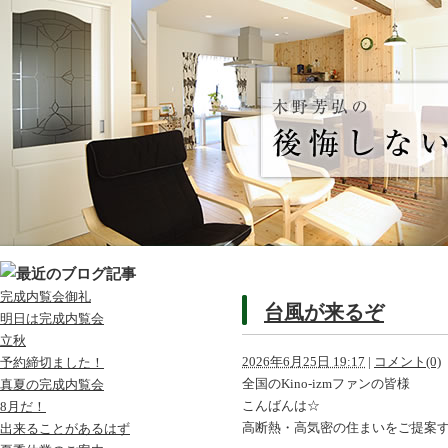
完成内覧会御礼
台風が来るぞ
明日は完成内覧会
立秋
2026年6月25日 19:17
|
コメント(0)
予約締切ました！
全国のKino-izmファンの皆様
真夏の完成内覧会
こんばんは☆
8月だ！
高断熱・高気密の住まいをご提案
出来ることがあるはず