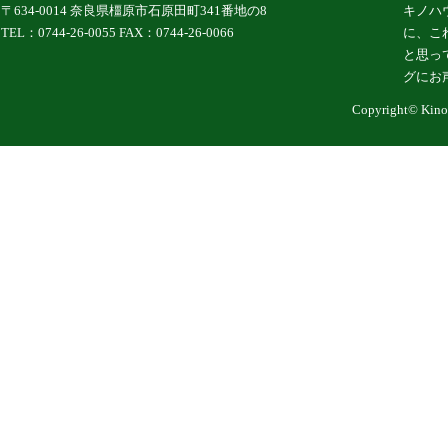
〒634-0014 奈良県橿原市石原田町341番地の8
キノハ
TEL：0744-26-0055 FAX：0744-26-0066
に、こ
と思っ
グにお
Copyright© KinoH