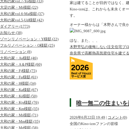
大和の家vol.7-Yo様邸 (33)
家は建てることが目的ではなく、
大淀の家・Mi様邸 (22)
Kino-izmは、これからも末永
大和の家vol.6-Ma様邸 (37)
す。
大和の家vol.5-Ud様邸 (42)
オーナー様からは「木野さんで良
ダイアリー (1773)
お知らせ (38)
ゾーンリノベーション・Y様邸 (22)
ほな、また、、、
フルリノベーション・O様邸 (25)
木野芳弘の後悔しない注文住宅ブ
リノベーション (8)
奈良県で高断熱高気密住宅を建て
大和の家・As様邸 (46)
大和の家・A＆P様邸 (60)
大和の家・Fj様邸 (75)
大和の家・Fu様邸 (61)
大和の家・H様邸 (34)
大和の家・Ka様邸 (67)
大和の家・Ki様邸 (50)
唯一無二の住まいを
大和の家・Kjs様邸 (76)
大和の家・Km様邸 (35)
大和の家・Mi様邸 (71)
2026年6月22日 19:49
|
コメント(0)
大和の家・Mm様邸 (35)
全国のKino-izmファンの皆様
大和の家・Mr様邸 (58)