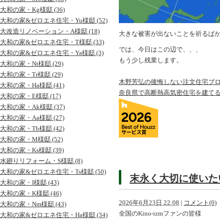
大和の家・Kg様邸 (36)
大和の家&ゼロエネ住宅・Yu様邸 (52)
大改造リノベーション・A様邸 (18)
大きな被害が出ないことを祈るば
大和の家&ゼロエネ住宅・T様邸 (33)
では、今日はこの辺で、、、
大和の家&ゼロエネ住宅・Ya様邸 (3)
もう少し残業します。
大和の家・Nt様邸 (29)
大和の家・Tr様邸 (29)
木野芳弘の後悔しない注文住宅ブ
大和の家・Ha様邸 (41)
奈良県で高断熱高気密住宅を建て
大和の家・E様邸 (17)
大和の家・Ak様邸 (37)
大和の家・Aa様邸 (27)
大和の家・Tb様邸 (42)
大和の家・M様邸 (52)
大和の家・Ks様邸 (39)
水廻りリフォーム・S様邸 (8)
大和の家&ゼロエネ住宅・Ts様邸 (50)
末永く大切に使いた
大和の家・I様邸 (43)
大和の家・K様邸 (46)
2026年6月23日 22:08
|
コメント(0)
大和の家・Nm様邸 (43)
全国のKino-izmファンの皆様
大和の家&ゼロエネ住宅・Ha様邸 (34)