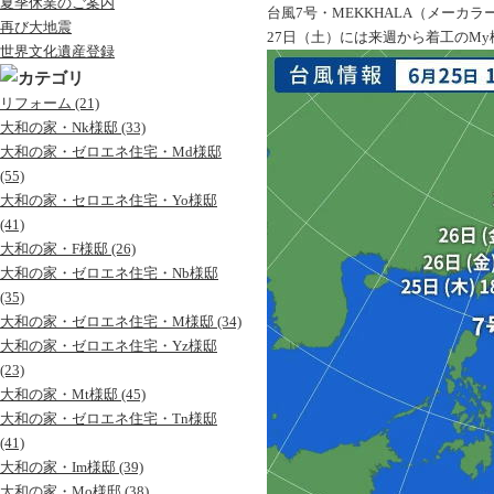
夏季休業のご案内
台風7号・MEKKHALA（メーカ
再び大地震
27日（土）には来週から着工のM
世界文化遺産登録
リフォーム (21)
大和の家・Nk様邸 (33)
大和の家・ゼロエネ住宅・Md様邸
(55)
大和の家・セロエネ住宅・Yo様邸
(41)
大和の家・F様邸 (26)
大和の家・ゼロエネ住宅・Nb様邸
(35)
大和の家・ゼロエネ住宅・M様邸 (34)
大和の家・ゼロエネ住宅・Yz様邸
(23)
大和の家・Mt様邸 (45)
大和の家・ゼロエネ住宅・Tn様邸
(41)
大和の家・Im様邸 (39)
大和の家・Mo様邸 (38)